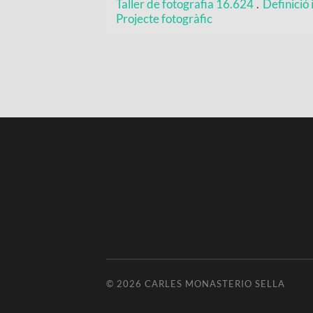
Taller de fotografia 16.624
.
Definició 
Projecte fotogràfic
© 2026
CARLES MONASTERIO SELLA