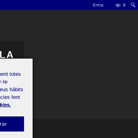
Entra
8
Cerc
LA
ment totes
r-te
teus hàbits
cies fent
kies.
rar