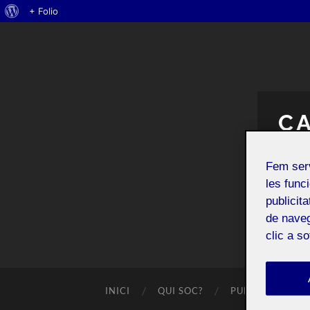
Quant
+ Folio
al
WordPress
C
Fem ser
les funci
publicit
de naveg
clic a s
INICI
QUI SOC?
PUBLICACIONS