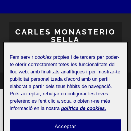
CARLES MONASTERIO
SELLA
Estudiant de Comunicació
Fem servir
cookies
pròpies i de tercers per poder-
te oferir correctament totes les funcionalitats del
lloc web, amb finalitats analítiques i per mostrar-te
publicitat personalitzada d'acord amb un perfil
Toggle
Toggle
elaborat a partir dels teus hàbits de navegació.
search
mobile
field
Pots acceptar, rebutjar o configurar les teves
menu
preferències fent clic a sota, o obtenir-ne més
informació en la nostra
política de cookies.
Acceptar