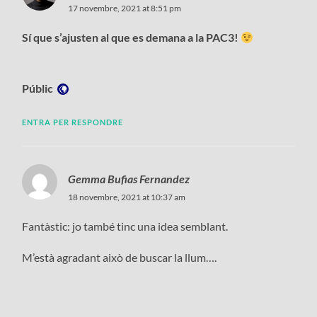
17 novembre, 2021 at 8:51 pm
Sí que s’ajusten al que es demana a la PAC3!
Visibilitat:
Públic
ENTRA PER RESPONDRE
Gemma Bufias Fernandez
18 novembre, 2021 at 10:37 am
Fantàstic: jo també tinc una idea semblant.
M’està agradant això de buscar la llum….
Visibilitat: