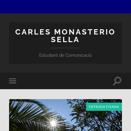
CARLES MONASTERIO
SELLA
Estudiant de Comunicació
Toggle
Toggle
search
mobile
field
menu
ENTRADA FIXADA